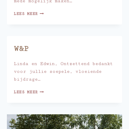
mede mogelijk maken…
E&G
LEES MEER
W&P
Linda en Edwin, Ontzettend bedankt
voor jullie soepele, vloeiende
bijdrage…
W&P
LEES MEER