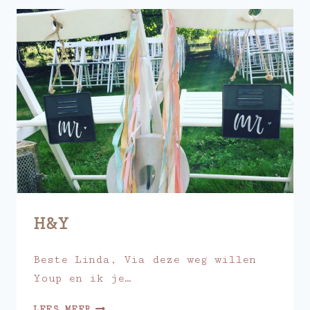
H&Y
Beste Linda, Via deze weg willen
Youp en ik je…
H&Y
LEES MEER