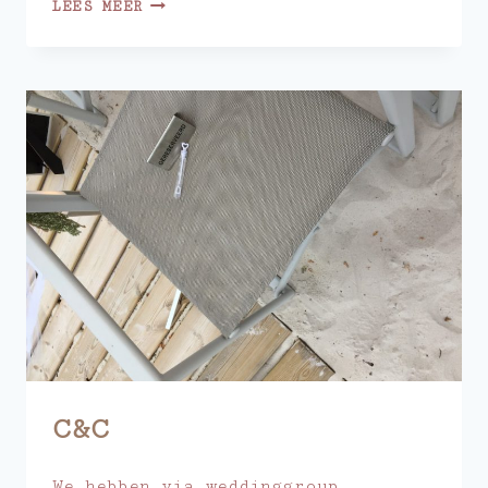
E&D
LEES MEER
C&C
We hebben via weddinggroup