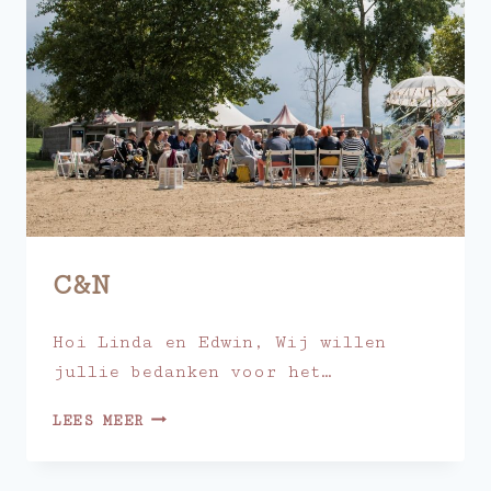
C&N
Hoi Linda en Edwin, Wij willen
jullie bedanken voor het…
C&N
LEES MEER