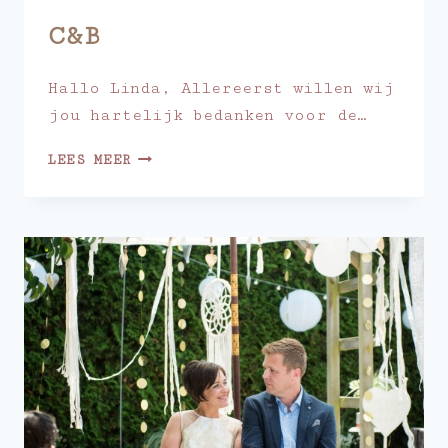
C&B
Hallo Linda, Allereerst willen wij
jou hartelijk bedanken voor de…
C&B
LEES MEER