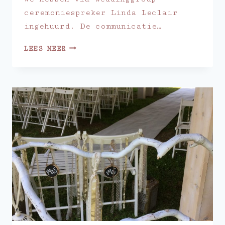
ceremoniespreker Linda Leclair
ingehuurd. De communicatie…
C&C
LEES MEER