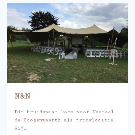
N&N
Dit bruidspaar koos voor Kasteel
de Hoogenweerth als trouwlocatie.
Wij…